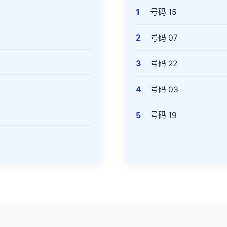
1
号码 15
2
号码 07
3
号码 22
4
号码 03
5
号码 19