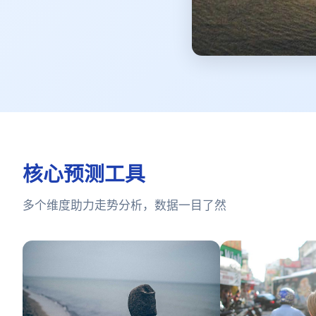
核心预测工具
多个维度助力走势分析，数据一目了然