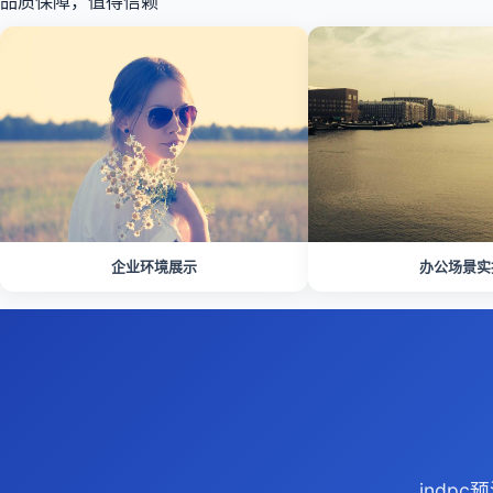
品质保障，值得信赖
企业环境展示
办公场景实
jndp