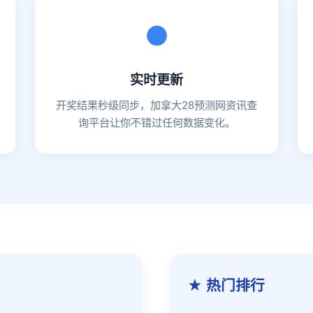
●
实时更新
开奖结果秒级同步，加拿大28预测网资讯查
询平台让你不错过任何数据变化。
★ 热门排行