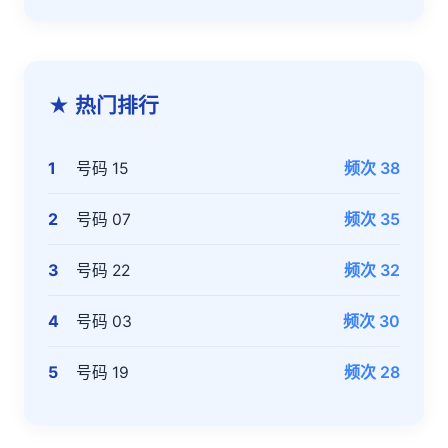
★ 热门排行
1
频次 38
号码 15
2
频次 35
号码 07
3
频次 32
号码 22
4
频次 30
号码 03
5
频次 28
号码 19