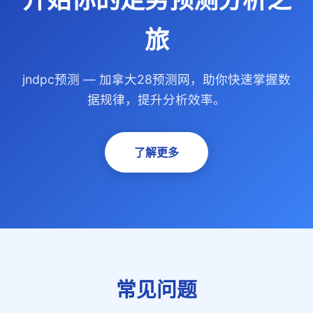
旅
jndpc预测 — 加拿大28预测网，助你快速掌握数
据规律，提升分析效率。
了解更多
常见问题