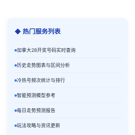
◆ 热门服务列表
加拿大28开奖号码实时查询
历史走势图表与区间分析
冷热号频次统计与排行
智能预测模型参考
每日走势预测报告
玩法攻略与资讯更新