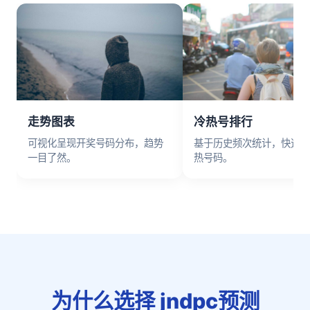
走势图表
冷热号排行
可视化呈现开奖号码分布，趋势
基于历史频次统计，快速识
一目了然。
热号码。
为什么选择 jndpc预测