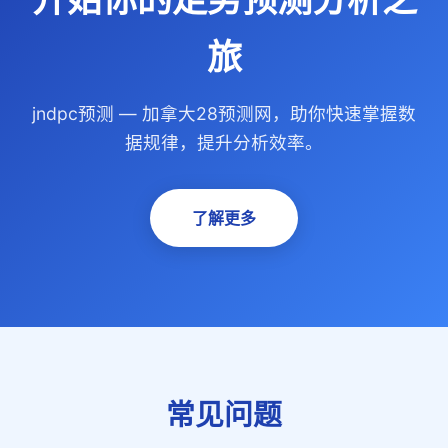
旅
jndpc预测 — 加拿大28预测网，助你快速掌握数
据规律，提升分析效率。
了解更多
常见问题