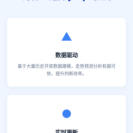
▲
数据驱动
基于大量历史开奖数据建模，走势预测分析有据可
依，提升判断效率。
●
实时更新