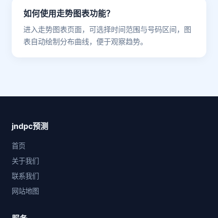
如何使用走势图表功能？
进入走势图表页面，可选择时间范围与号码区间，图
表自动绘制分布曲线，便于观察趋势。
jndpc预测
首页
关于我们
联系我们
网站地图