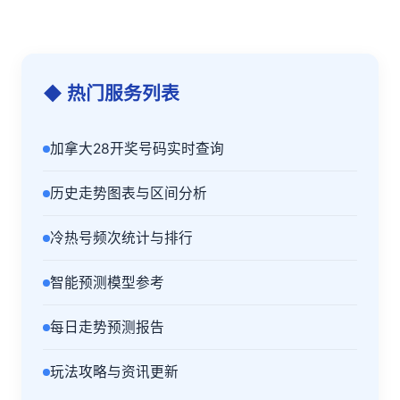
◆ 热门服务列表
加拿大28开奖号码实时查询
历史走势图表与区间分析
冷热号频次统计与排行
智能预测模型参考
每日走势预测报告
玩法攻略与资讯更新