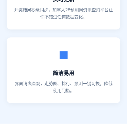
开奖结果秒级同步，加拿大28预测网资讯查询平台让
你不错过任何数据变化。
■
简洁易用
界面清爽直观，走势图、排行、预测一键切换，降低
使用门槛。