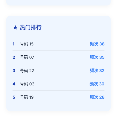
★ 热门排行
1
频次 38
号码 15
2
频次 35
号码 07
3
频次 32
号码 22
4
频次 30
号码 03
5
频次 28
号码 19