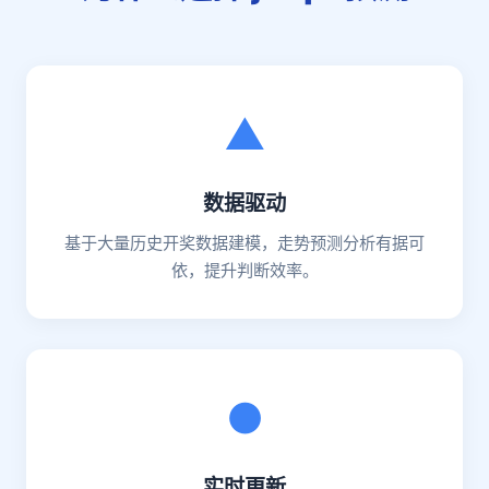
▲
数据驱动
基于大量历史开奖数据建模，走势预测分析有据可
依，提升判断效率。
●
实时更新