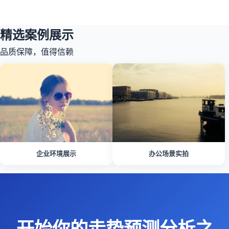
精选案例展示
品质保障，值得信赖
企业环境展示
办公场景实拍
开始你的走势预测分析之