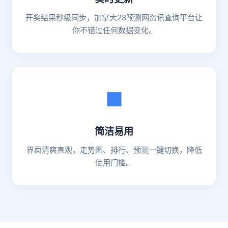
开奖结果秒级同步，加拿大28预测网资讯查询平台让
你不错过任何数据变化。
■
简洁易用
界面清爽直观，走势图、排行、预测一键切换，降低
使用门槛。