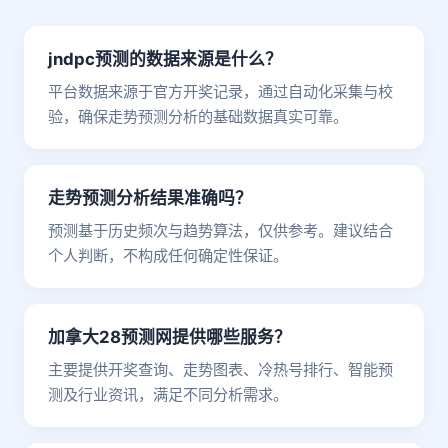
jndpc预测的数据来源是什么？
平台数据来源于官方开奖记录，通过自动化采集与校
验，确保走势预测分析的基础数据真实可靠。
走势预测分析结果准确吗？
预测基于历史频次与趋势算法，仅供参考。建议结合
个人判断，不构成任何确定性保证。
加拿大28预测网提供哪些服务？
主要提供开奖查询、走势图表、冷热号排行、智能预
测及行业资讯，满足不同分析需求。