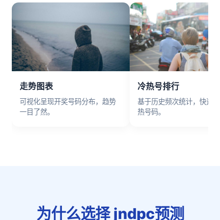
走势图表
冷热号排行
可视化呈现开奖号码分布，趋势
基于历史频次统计，快速识
一目了然。
热号码。
为什么选择 jndpc预测