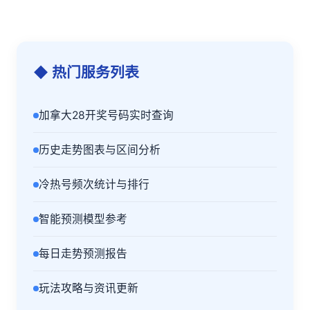
◆ 热门服务列表
加拿大28开奖号码实时查询
历史走势图表与区间分析
冷热号频次统计与排行
智能预测模型参考
每日走势预测报告
玩法攻略与资讯更新