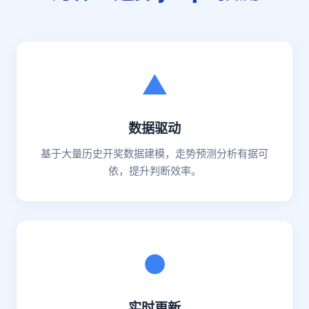
▲
数据驱动
基于大量历史开奖数据建模，走势预测分析有据可
依，提升判断效率。
●
实时更新