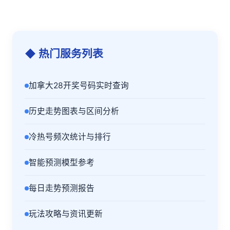
◆ 热门服务列表
加拿大28开奖号码实时查询
历史走势图表与区间分析
冷热号频次统计与排行
智能预测模型参考
每日走势预测报告
玩法攻略与资讯更新