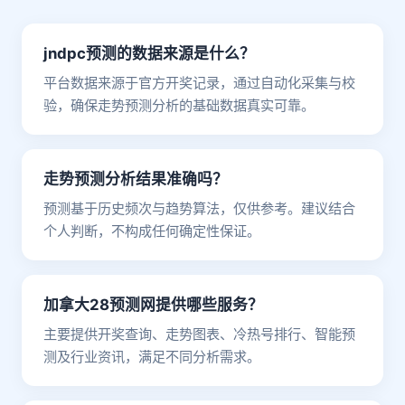
jndpc预测的数据来源是什么？
平台数据来源于官方开奖记录，通过自动化采集与校
验，确保走势预测分析的基础数据真实可靠。
走势预测分析结果准确吗？
预测基于历史频次与趋势算法，仅供参考。建议结合
个人判断，不构成任何确定性保证。
加拿大28预测网提供哪些服务？
主要提供开奖查询、走势图表、冷热号排行、智能预
测及行业资讯，满足不同分析需求。