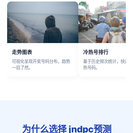
走势图表
冷热号排行
可视化呈现开奖号码分布，趋势
基于历史频次统计，快速识
一目了然。
热号码。
为什么选择 jndpc预测