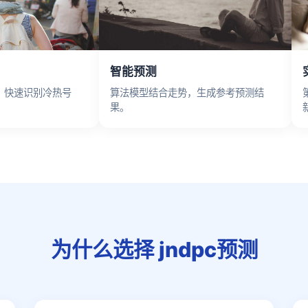
智能预测
，快速识别冷热号
算法模型结合走势，生成参考预测结
果。
为什么选择 jndpc预测