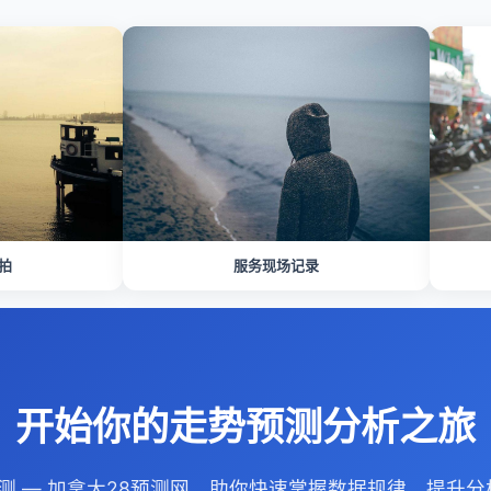
拍
服务现场记录
开始你的走势预测分析之旅
c预测 — 加拿大28预测网，助你快速掌握数据规律，提升