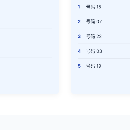
1
号码 15
2
号码 07
3
号码 22
4
号码 03
5
号码 19