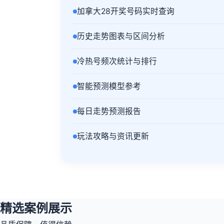
加拿大28开奖号码实时查询
历史走势图表与区间分析
冷热号频次统计与排行
智能预测模型参考
每日走势预测报告
玩法攻略与资讯更新
精选案例展示