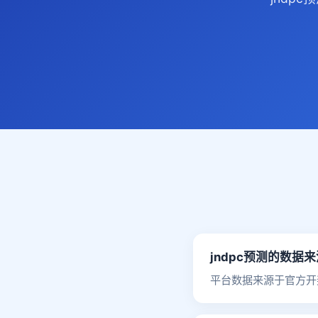
jndpc预测的数据
平台数据来源于官方开