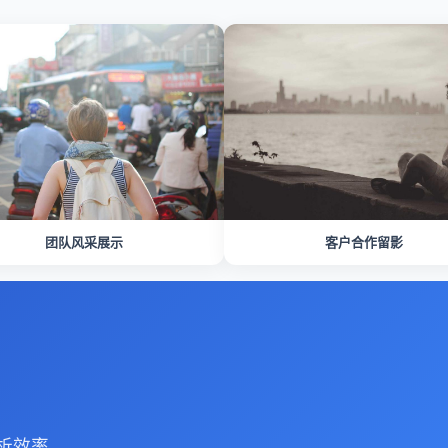
团队风采展示
客户合作留影
分析效率。