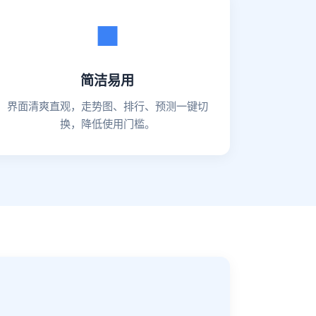
■
简洁易用
界面清爽直观，走势图、排行、预测一键切
换，降低使用门槛。