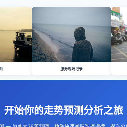
拍
服务现场记录
开始你的走势预测分析之旅
c预测 — 加拿大28预测网，助你快速掌握数据规律，提升